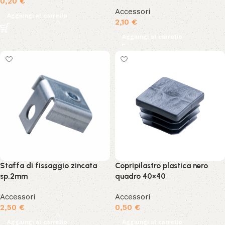
0,20
€
Accessori
Aggiungi al carrello
2,10
€
Aggiungi al carrello
Staffa di fissaggio zincata
Copripilastro plastica nero
sp.2mm
quadro 40×40
Accessori
Accessori
2,50
€
0,50
€
Aggiungi al carrello
Aggiungi al carrello