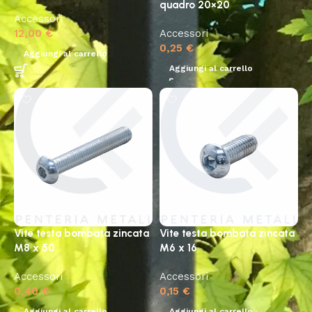
quadro 20×20
Accessori
12,00
€
Accessori
0,25
€
Aggiungi al carrello
Aggiungi al carrello
Vite testa bombata zincata
Vite testa bombata zincata
M8 x 50
M6 x 16
Accessori
Accessori
0,40
€
0,15
€
Aggiungi al carrello
Aggiungi al carrello