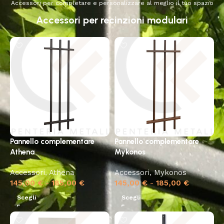
Accessori per completare e personalizzare al meglio il tuo spazio
Accessori per recinzioni modulari
Pannello complementare
Pannello complementare
Athena
Mykonos
Accessori
,
Athena
Accessori
,
Mykonos
145,00
€
-
185,00
€
145,00
€
-
185,00
€
Scegli
Scegli