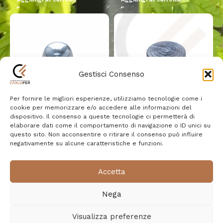
Gestisci Consenso
Per fornire le migliori esperienze, utilizziamo tecnologie come i
cookie per memorizzare e/o accedere alle informazioni del
Dado cieco zincato M10
Copipilastro plastica nero
dispositivo. Il consenso a queste tecnologie ci permetterà di
elaborare dati come il comportamento di navigazione o ID unici su
tondo diametro 20
questo sito. Non acconsentire o ritirare il consenso può influire
Accessori
negativamente su alcune caratteristiche e funzioni.
0,25
€
Accessori
0,25
€
Aggiungi al carrello
Accetta
Aggiungi al carrello
Nega
Arreda il tuo giardino
Visualizza preferenze
CarloFer | Powered by MADL.