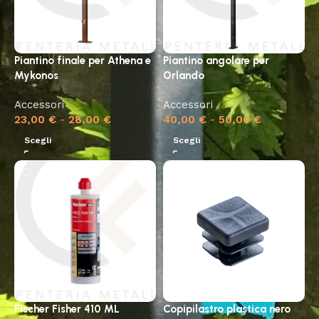
Piantino finale per Athena e
Piantino angolare per
Mykonos
Orlando
Accessori
Accessori
23,00
€
-
28,00
€
40,00
€
-
50,00
€
Scegli
Scegli
Fischer Fisher 410 ML
Copipilastro plastica nero