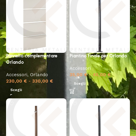
Pannello complementare
Piantino finale per Orlando
Orlando
Accessori
Accessori
,
Orlando
35,00
€
-
45,00
€
230,00
€
-
330,00
€
Scegli
Scegli